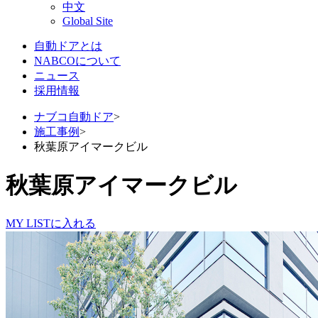
中文
Global Site
自動ドアとは
NABCOについて
ニュース
採用情報
ナブコ自動ドア
>
施工事例
>
秋葉原アイマークビル
秋葉原アイマークビル
MY LISTに入れる