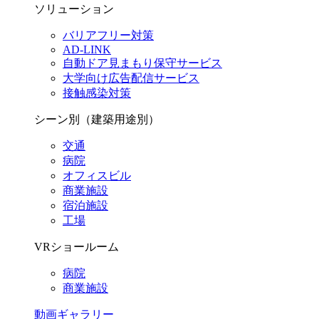
ソリューション
バリアフリー対策
AD-LINK
自動ドア見まもり保守サービス
大学向け広告配信サービス
接触感染対策
シーン別（建築用途別）
交通
病院
オフィスビル
商業施設
宿泊施設
工場
VRショールーム
病院
商業施設
動画ギャラリー