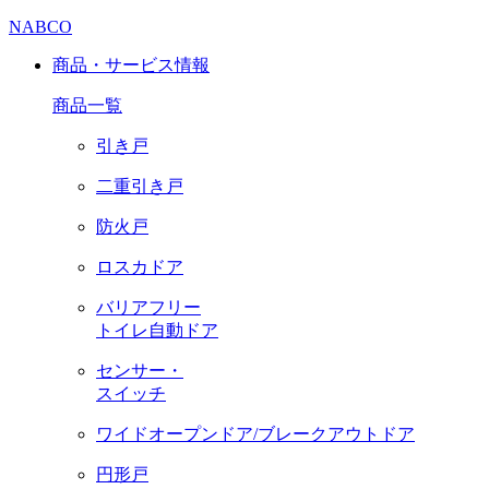
NABCO
商品・サービス情報
商品一覧
引き戸
二重引き戸
防火戸
ロスカドア
バリアフリー
トイレ自動ドア
センサー・
スイッチ
ワイドオープンドア/ブレークアウトドア
円形戸