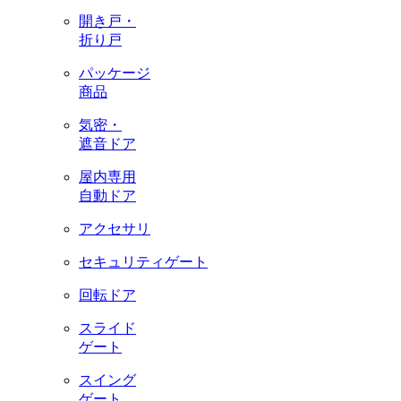
開き戸・
折り戸
パッケージ
商品
気密・
遮音ドア
屋内専用
自動ドア
アクセサリ
セキュリティゲート
回転ドア
スライド
ゲート
スイング
ゲート