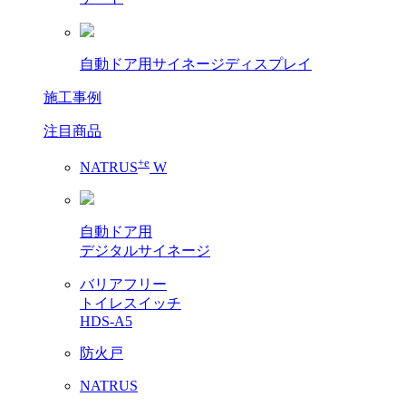
自動ドア用サイネージディスプレイ
施工事例
注目商品
+e
NATRUS
W
自動ドア用
デジタルサイネージ
バリアフリー
トイレスイッチ
HDS-A5
防火戸
NATRUS