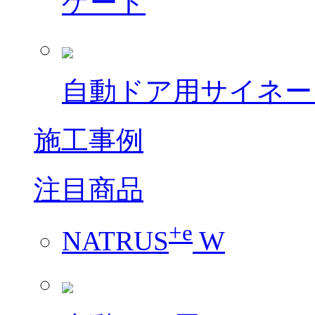
ゲート
自動ドア用サイネー
施工事例
注目商品
+e
NATRUS
W