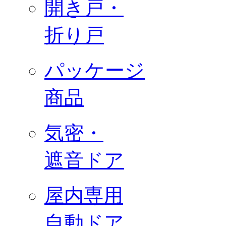
開き戸・
折り戸
パッケージ
商品
気密・
遮音ドア
屋内専用
自動ドア