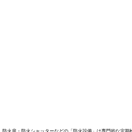
物は、防火扉・防火シャッターなどの「防火設備」は専門的な定