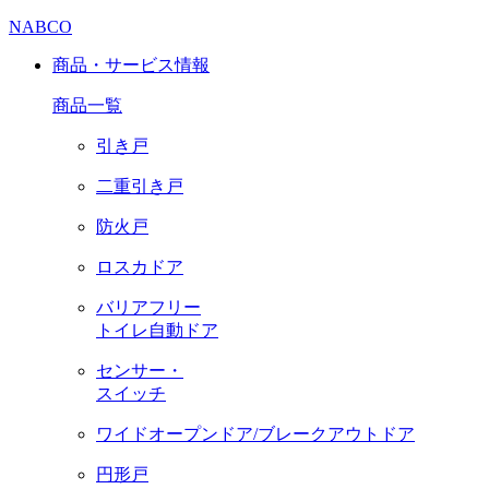
NABCO
商品・サービス情報
商品一覧
引き戸
二重引き戸
防火戸
ロスカドア
バリアフリー
トイレ自動ドア
センサー・
スイッチ
ワイドオープンドア/ブレークアウトドア
円形戸