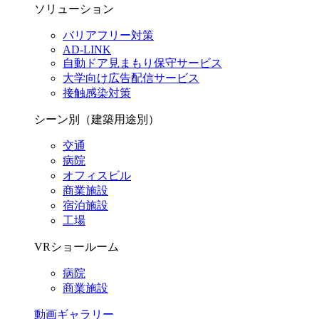
ソリューション
バリアフリー対策
AD-LINK
自動ドア見まもり保守サービス
大学向け広告配信サービス
接触感染対策
シーン別（建築用途別）
交通
病院
オフィスビル
商業施設
宿泊施設
工場
VRショールーム
病院
商業施設
動画ギャラリー