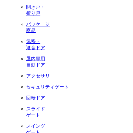
開き戸・
折り戸
パッケージ
商品
気密・
遮音ドア
屋内専用
自動ドア
アクセサリ
セキュリティゲート
回転ドア
スライド
ゲート
スイング
ゲート