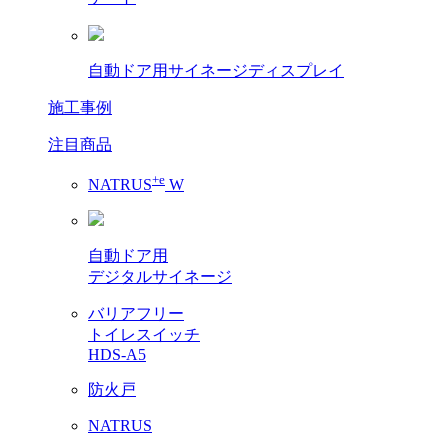
自動ドア用サイネージディスプレイ
施工事例
注目商品
+e
NATRUS
W
自動ドア用
デジタルサイネージ
バリアフリー
トイレスイッチ
HDS-A5
防火戸
NATRUS