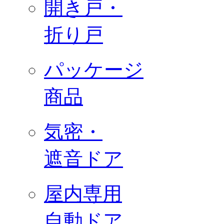
開き戸・
折り戸
パッケージ
商品
気密・
遮音ドア
屋内専用
自動ドア