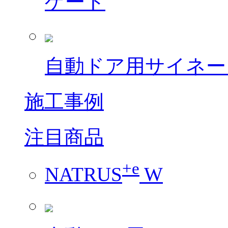
ゲート
自動ドア用サイネー
施工事例
注目商品
+e
NATRUS
W