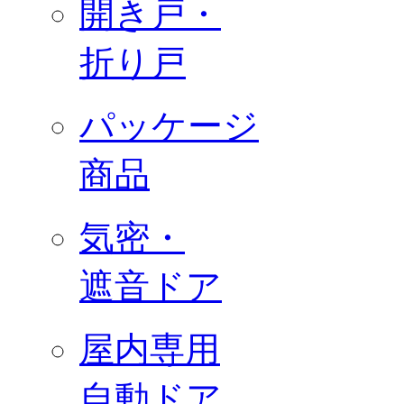
開き戸・
折り戸
パッケージ
商品
気密・
遮音ドア
屋内専用
自動ドア