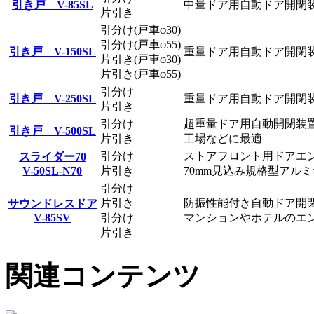
引
き
戸
V
-
8
5
S
L
中量ドア用自動ドア開閉
片引き
引分け(戸車φ30)
引分け(戸車φ55)
引
き
戸
V
-
1
5
0
S
L
重量ドア用自動ドア開閉
片引き(戸車φ30)
片引き(戸車φ55)
引分け
引
き
戸
V
-
2
5
0
S
L
重量ドア用自動ドア開閉
片引き
引分け
超重量ドア用自動開閉装
引
き
戸
V
-
5
0
0
S
L
片引き
工場などに最適
引分け
ストアフロント用ドアエ
ス
ラ
イ
ダ
ー
7
0
V
-
5
0
S
L
-
N
7
0
片引き
70mm見込み規格型アル
引分け
片引き
防振性能付き自動ドア開
サ
ウ
ン
ド
レ
ス
ド
ア
V
-
8
5
S
V
引分け
マンションやホテルのエ
片引き
関連コンテンツ