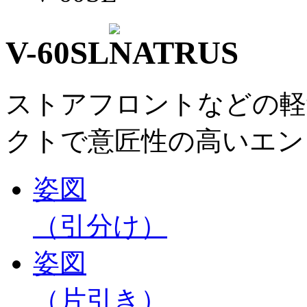
V
-
6
0
S
L
ストアフロントなどの軽
クトで意匠性の高いエン
姿図
（引分け）
姿図
（片引き）