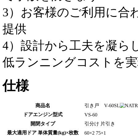
3）お客様のご利用に合
提供
4）設計から工夫を凝ら
低ランニングコストを実
仕様
商品名
引き戸 V-60SL
ドアエンジン型式
VS-60
開閉タイプ
引分け
片引き
最大適用ドア 単体質量(kg)×枚数
60×2
75×1