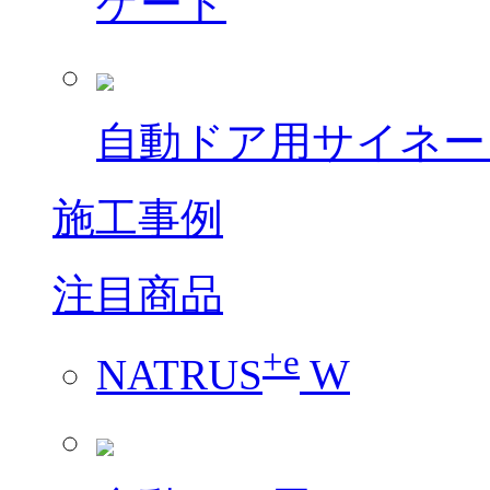
ゲート
自動ドア用サイネー
施工事例
注目商品
+e
NATRUS
W