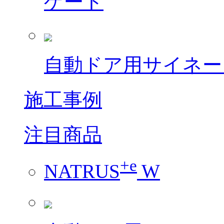
ゲート
自動ドア用サイネー
施工事例
注目商品
+e
NATRUS
W