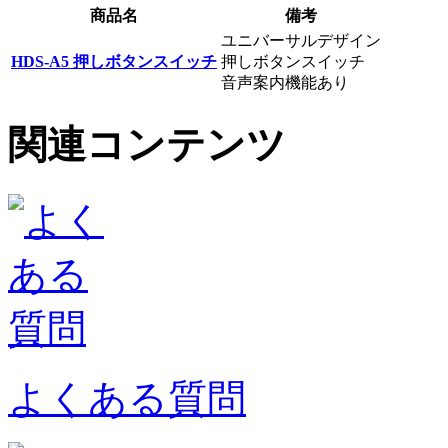
商品名
備考
ユニバーサルデザイン
H
D
S
-
A
5
押
し
ボ
タ
ン
ス
イ
ッ
チ
押しボタンスイッチ
音声案内機能あり
関連コンテンツ
よくある質問