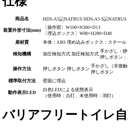
仕様
商品名
HDS-A5
HDS-A5 S
〔操作部〕W100×H300×D13
装置外形寸法(mm)
〔埋込ボックス〕W80×H280×D48
扉材質
本体：ABS 埋め込みボックス：スチー
手かざし：静
検知機構
加圧検知方式
加圧検知方式
押しボタン：
手かざし（非接触
操作方法
押しボタン
押しボタン
押しボタン
標準取付方法
壁面に埋込
白色LEDによる状態表示
動作表示LED
（使用時：点灯、未使用時：消灯）
バリアフリートイレ自