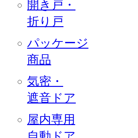
開き戸・
折り戸
パッケージ
商品
気密・
遮音ドア
屋内専用
自動ドア