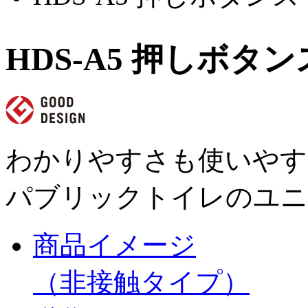
H
D
S
-
A
5
押
し
ボ
タ
ン
わかりやすさも使いやす
パブリックトイレのユニ
商品イメージ
（非接触タイプ）