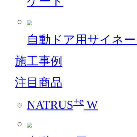
ゲート
自動ドア用サイネー
施工事例
注目商品
+e
NATRUS
W