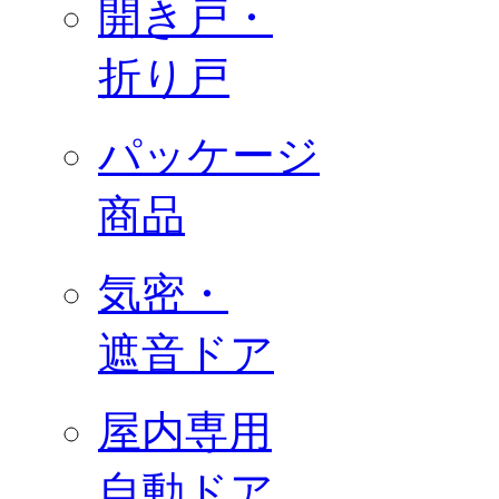
開き戸・
折り戸
パッケージ
商品
気密・
遮音ドア
屋内専用
自動ドア